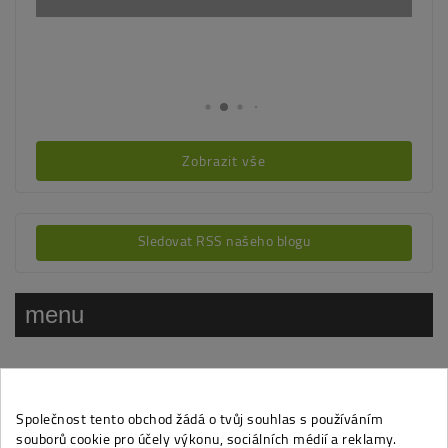
Zobrazit vše
Sledovat RSS našeho blogu
menu
6 články v kategorii Fotografie a nákresy z knížek
Klonování
Společnost tento obchod žádá o tvůj souhlas s používáním
Publikováno: 16.08.2016 | Kategorie :
Fotografie a nákresy z knížek
souborů cookie pro účely výkonu, sociálních médií a reklamy.