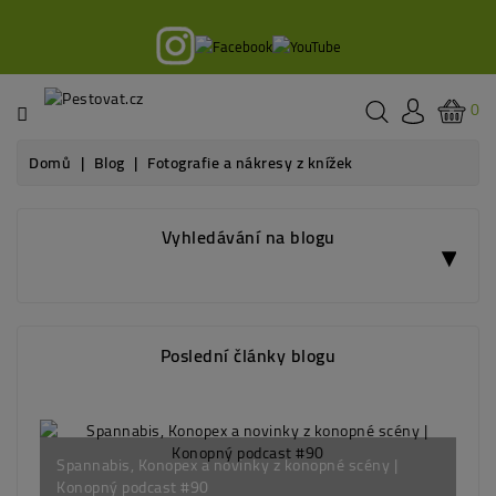
Kategorie
Knihy
0
Kurzy
Domů
Blog
Fotografie a nákresy z knížek
Podcast
Vyhledávání na blogu
Články
Legislativa
Poslední články blogu
Pěstební
vybavení
Spannabis, Konopex a novinky z konopné scény |
Pozvánka na Konopex 2026
Jak regulovat syntetické kanabinoidy? | Tomáš
Kdy začít s outdoor pěstováním konopí? 🌱
Konopný podcast #90
Zábrenszki | Konopný podcast #91