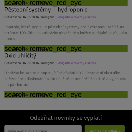
Číst více
4354
search
remove_red_eye
Pěstební systémy – hydroponie
Publikováno: 16.08.2016 | Kategorie :
Fotografie a nákresy z knížek
Kapitola, která popisuje pěstební systémy pro hydroponii začíná na
stránce 100. Zde jsou obrázky obsažené v knížce a nějaké navíc, jako
bonus.
Číst více
4553
search
remove_red_eye
Oxid uhličitý
Publikováno: 16.08.2016 | Kategorie :
Fotografie a nákresy z knížek
Obrázky ke kapitole popisující přidávání CO2. Sestavení vlastního
zařízení pro dávkování oxidu uhličitého není příliš složité a vyjde vás
na pár korun.
Číst více
4204
search
remove_red_eye
Odebírat novinky se vyplatí