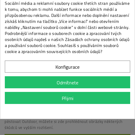
Sociální média a reklamní soubory cookie třetích stran používáme
Klonování konopí je snadné, když víte, jak na to.
k tomu, abychom ti mohli nabízet funkce sociálních médií a
Číst více
13514
search
remove_red_eye
přizpůsobenou reklamu. Další informace nebo doplnění nastavení
Semena
získáš kliknutím na tlačítko „Více informací“ nebo otevřením
nabídky „Nastavení souborů cookie“ v dolní části webové stránky.
Publikováno: 16.08.2016 | Kategorie :
Fotografie a nákresy z knížek
Podrobnější informace o souborech cookie a zpracování tvých
osobních údajů najdeš v našich Zásadách ochrany osobních údajů
Obrázky z kapitoly o správném klíčení semen.
a používání souborů cookie. Souhlasíš s používáním souborů
Číst více
9230
search
remove_red_eye
cookie a zpracováním souvisejících osobních údajů?
Ohýbání a zaštipování
Publikováno: 16.08.2016 | Kategorie :
Fotografie a nákresy z knížek
Konfigurace
Vše o ohýbání a zaštipování najdete v kapitole začínající na stránce
226.
Odmítnete
Číst více
5753
search
remove_red_eye
Škůdci
Přijmi
Publikováno: 16.08.2016 | Kategorie :
Fotografie a nákresy z knížek
Pokud máte doma jakoukoliv z knih Jak pěstovat Indoor nebo Jak
pěstovat Outdoor, můžete si zde prohlédnout obrázky některých
škůdců ve vyšším rozlišení.