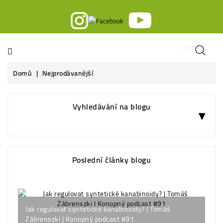
Kategorie
Domů
Nejprodávanější
Vyhledávání na blogu
Poslední články blogu
Jak regulovat syntetické kanabinoidy? | Tomáš
Spa
Zábrenszki | Konopný podcast #91
Ko