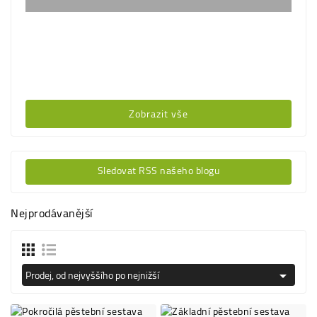
Zobrazit vše
Sledovat RSS našeho blogu
Nejprodávanější
Prodej, od nejvyššího po nejnižší
