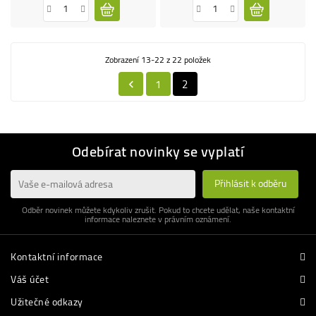
Zobrazení 13-22 z 22 položek
1
2

Odebírat novinky se vyplatí
Odběr novinek můžete kdykoliv zrušit. Pokud to chcete udělat, naše kontaktní
informace naleznete v právním oznámení.
Kontaktní informace
Váš účet
Užitečné odkazy