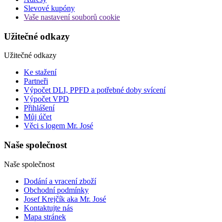
Slevové kupóny
Vaše nastavení souborů cookie
Užitečné odkazy
Užitečné odkazy
Ke stažení
Partneři
Výpočet DLI, PPFD a potřebné doby svícení
Výpočet VPD
Přihlášení
Můj účet
Věci s logem Mr. José
Naše společnost
Naše společnost
Dodání a vracení zboží
Obchodní podmínky
Josef Krejčík aka Mr. José
Kontaktujte nás
Mapa stránek