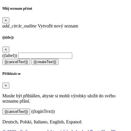
Můj seznam přání
×
add_circle_outline
Vytvořit nový seznam
((title))
×
((label))
((cancelText))
((createText))
Přihlásit se
×
Musíte být přihlášen, abyste si mohli výrobky uložit do svého
seznamu přání.
((loginText))
((cancelText))
Deutsch, Polski, Italiano, English, Espanol:
www.mrjose.eu