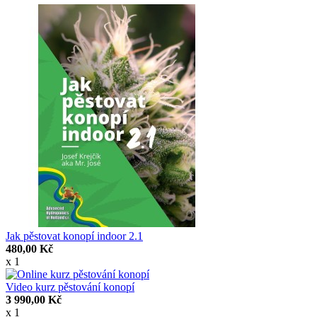
Jak pěstovat konopí indoor 2.1
480,00 Kč
x 1
Video kurz pěstování konopí
3 990,00 Kč
x 1