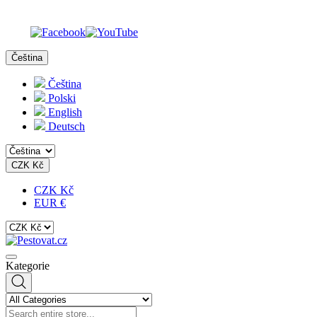
Čeština
Čeština
Polski
English
Deutsch
CZK Kč
CZK Kč
EUR €
Kategorie