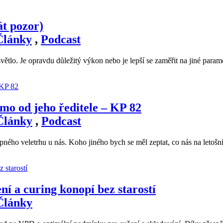
át pozor)
Články
,
Podcast
světlo. Je opravdu důležitý výkon nebo je lepší se zaměřit na jiné param
mo od jeho ředitele – KP 82
Články
,
Podcast
opného veletrhu u nás. Koho jiného bych se měl zeptat, co nás na letošn
í a curing konopí bez starostí
Články