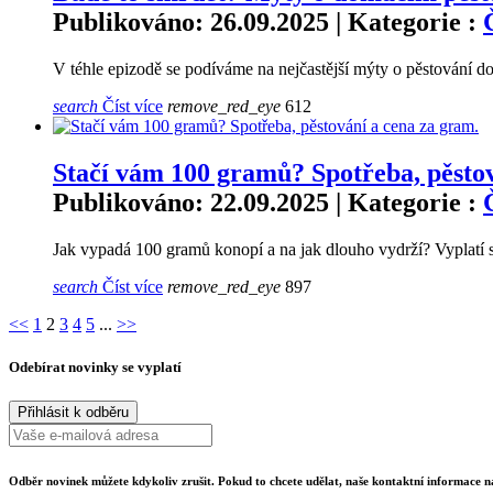
Publikováno: 26.09.2025 | Kategorie :
V téhle epizodě se podíváme na nejčastější mýty o pěstování doma
search
Číst více
remove_red_eye
612
Stačí vám 100 gramů? Spotřeba, pěstov
Publikováno: 22.09.2025 | Kategorie :
Jak vypadá 100 gramů konopí a na jak dlouho vydrží? Vyplatí se
search
Číst více
remove_red_eye
897
<<
1
2
3
4
5
...
>>
Odebírat novinky se vyplatí
Odběr novinek můžete kdykoliv zrušit. Pokud to chcete udělat, naše kontaktní informace 