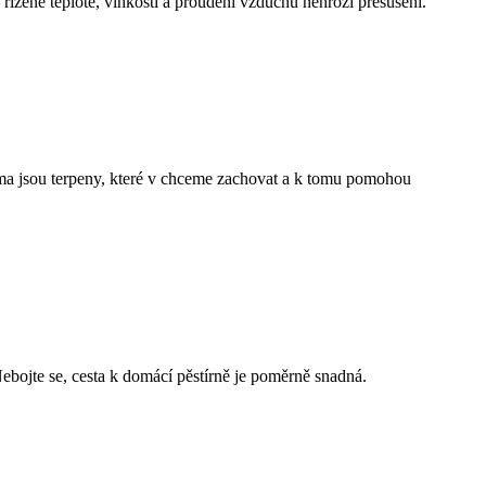
řízené teplotě, vlhkosti a proudění vzduchu nehrozí přesušení.
roma jsou terpeny, které v chceme zachovat a k tomu pomohou
ebojte se, cesta k domácí pěstírně je poměrně snadná.