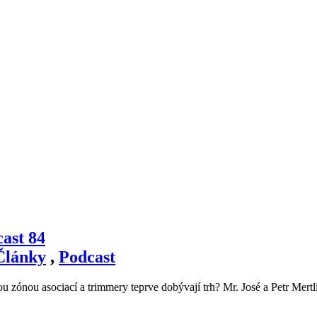
cast 84
Články
,
Podcast
dou zónou asociací a trimmery teprve dobývají trh? Mr. José a Petr Mer