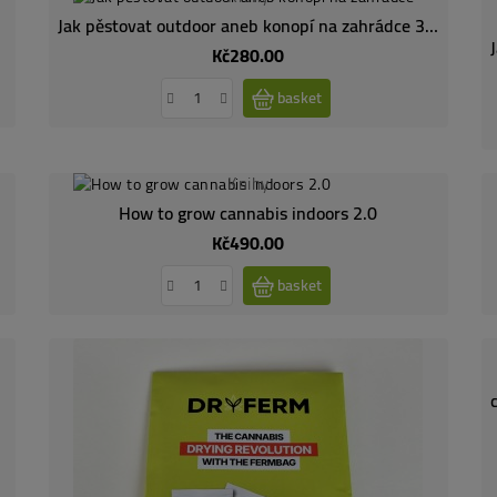
Jak pěstovat outdoor aneb konopí na zahrádce 3. vydání
Kč280.00
Price
basket
Knihy
How to grow cannabis indoors 2.0
Kč490.00
Price
basket