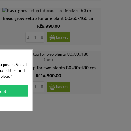
Domu
Basic grow setup for one plant 60x60x160 cm
Kč9,990.00
Price
basket
Domu
urposes. Social
Basic grow setup for two plants 80x80x180 cm
ionalities and
Kč14,900.00
Price
volved?
basket
ept