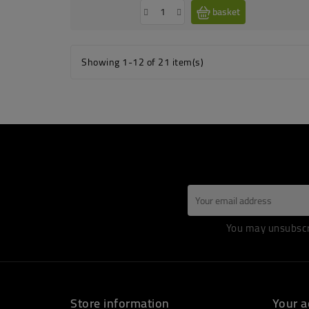
basket
Showing 1-12 of 21 item(s)
You may unsubscri
Store information
Your a