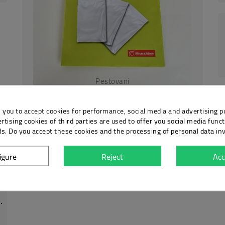
Pestovani
copy of copy of DryFerm sáčky na sušení bylin 25x40 cm
Kč799.00
Price
 you to accept cookies for performance, social media and advertising p
tising cookies of third parties are used to offer you social media funct
basket
ds. Do you accept these cookies and the processing of personal data in
igure
Reject
Acc
 one plant 60x60x160 cm