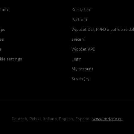
 info
Ke stažení
Partneři
ips
Výpočet DLI, PPFD a potřebné do
es
svícení
s
Výpočet VPD
kie settings
Login
My account
Suvenýry
Deutsch, Polski, Italiano, English, Espanol:
www.mrjose.eu