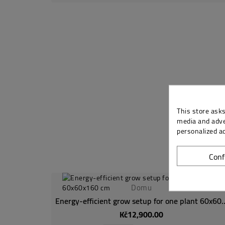
This store asks
media and adver
personalized a
Conf
Domu
Energy-efficient grow setup for
Kč12,900.00
Price