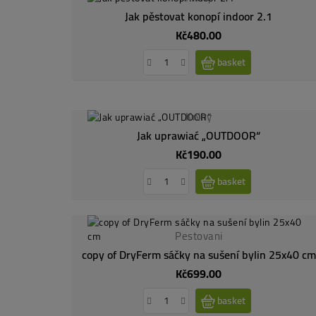
Jak pěstovat konopí indoor 2.1
Kč480.00
Price
basket
Knihy
Jak uprawiać „OUTDOOR“
Kč190.00
Price
basket
Pestovani
copy of DryFerm sáčky na sušení bylin 25x40 cm
Kč699.00
Price
basket