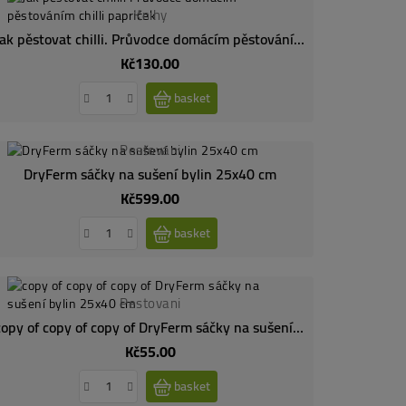
Knihy
Jak pěstovat chilli. Průvodce domácím pěstováním chilli papriček
Kč130.00
Price
basket
Pestovani
DryFerm sáčky na sušení bylin 25x40 cm
Kč599.00
Price
basket
Pestovani
copy of copy of copy of DryFerm sáčky na sušení bylin 25x40 cm
Kč55.00
Price
basket