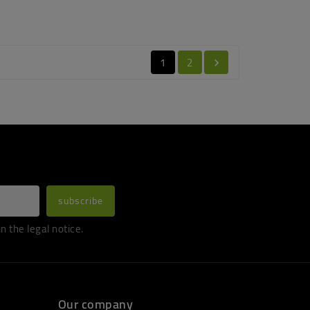
1
2

 the legal notice.
Our company