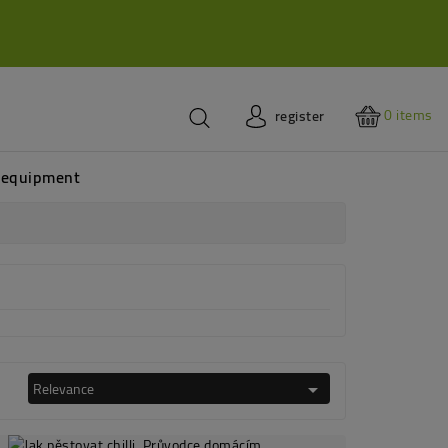
0
items
register
 equipment
Relevance
