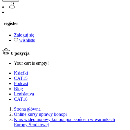
register
Zaloguj się
wishlists
0
pozycja
Your cart is empty!
Książki
CAT15
Podcast
Blog
Legislativa
CAT18
Strona główna
Online kursy uprawy konopi
Kurs wideo uprawy konopi pod słońcem w warunkach
Europy Środkowej