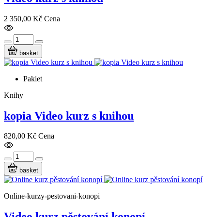
2 350,00 Kč
Cena
basket
Pakiet
Knihy
kopia Video kurz s knihou
820,00 Kč
Cena
basket
Online-kurzy-pestovani-konopi
Video kurz pěstování konopí