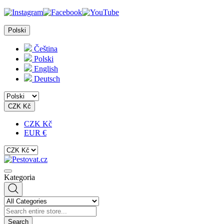
Polski
Čeština
Polski
English
Deutsch
CZK Kč
CZK Kč
EUR €
Kategoria
Search