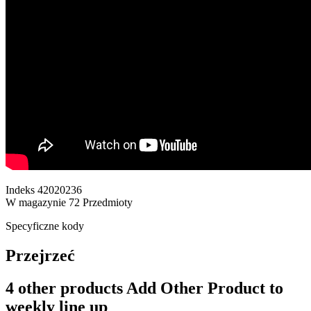
Indeks
42020236
W magazynie
72 Przedmioty
Specyficzne kody
Przejrzeć
4 other products
Add Other Product to
weekly line up