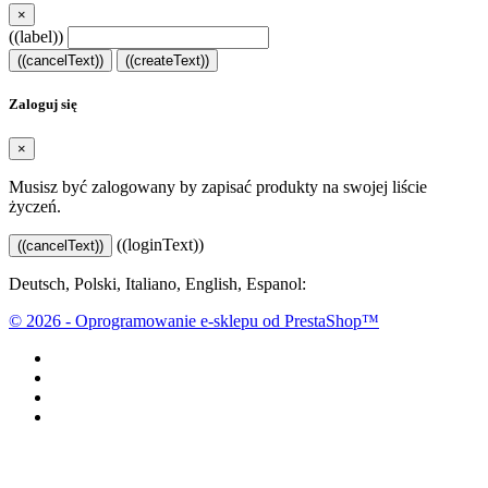
×
((label))
((cancelText))
((createText))
Zaloguj się
×
Musisz być zalogowany by zapisać produkty na swojej liście
życzeń.
((loginText))
((cancelText))
Deutsch, Polski, Italiano, English, Espanol:
www.mrjose.eu
© 2026 - Oprogramowanie e-sklepu od PrestaShop™