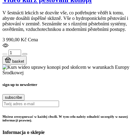
V šestnácti lekcích se dozvíte vše, co potřebujete vědět k tomu,
abyste dosáhli úspěšné sklizně. Vše o hydroponickém pěstování i
pěstování v zemině. Seznámíte se s různými pěstebními systémy,
osvětlením, vzduchotechnikou a moderními pěstebními postupy.
3 990,00 Kč
Cena
basket
sign up to newsletter
Możesz zrezygnować w każdej chwili. W tym celu należy odnaleźć szczegóły w naszej
informacji prawnej.
Informacja o sklepie