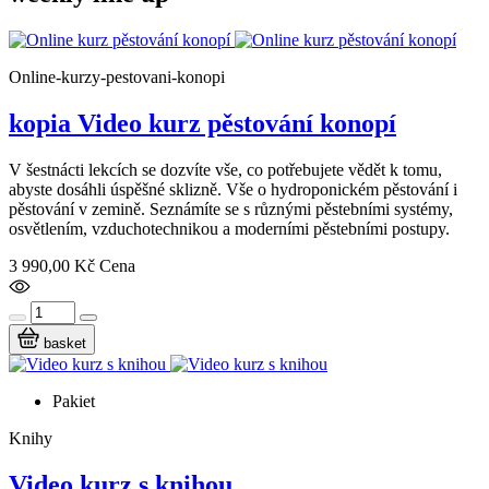
Online-kurzy-pestovani-konopi
kopia Video kurz pěstování konopí
V šestnácti lekcích se dozvíte vše, co potřebujete vědět k tomu,
abyste dosáhli úspěšné sklizně. Vše o hydroponickém pěstování i
pěstování v zemině. Seznámíte se s různými pěstebními systémy,
osvětlením, vzduchotechnikou a moderními pěstebními postupy.
3 990,00 Kč
Cena
basket
Pakiet
Knihy
Video kurz s knihou