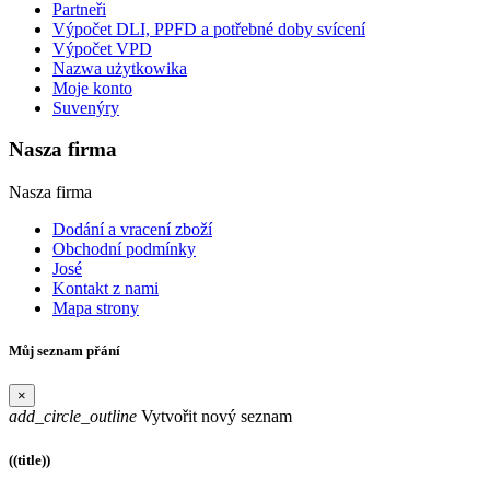
Partneři
Výpočet DLI, PPFD a potřebné doby svícení
Výpočet VPD
Nazwa użytkowika
Moje konto
Suvenýry
Nasza firma
Nasza firma
Dodání a vracení zboží
Obchodní podmínky
José
Kontakt z nami
Mapa strony
Můj seznam přání
×
add_circle_outline
Vytvořit nový seznam
((title))