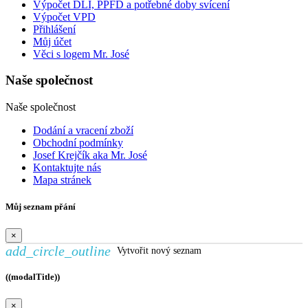
Výpočet DLI, PPFD a potřebné doby svícení
Výpočet VPD
Přihlášení
Můj účet
Věci s logem Mr. José
Naše společnost
Naše společnost
Dodání a vracení zboží
Obchodní podmínky
Josef Krejčík aka Mr. José
Kontaktujte nás
Mapa stránek
Můj seznam přání
×
add_circle_outline
Vytvořit nový seznam
((modalTitle))
×