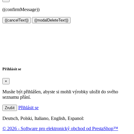
((confirmMessage))
((cancelText))
((modalDeleteText))
Vytvořit seznam přání
×
Název seznamu přání
Zrušit
Vytvořit seznam přání
Přihlásit se
×
Musíte být přihlášen, abyste si mohli výrobky uložit do svého
seznamu přání.
Přihlásit se
Zrušit
Deutsch, Polski, Italiano, English, Espanol:
www.mrjose.eu
© 2026 - Software pro elektronický obchod od PrestaShop™