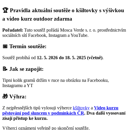
🏆 Pravidla aktuální soutěže o kšiltovky s výšivkou
a video kurz outdoor zdarma
Pořadatel:
Tuto soutěž pořádá Mosca Verde s. r. o. prostřednictvím
sociálních sítí Facebook, Instagram a YouTube.
📅 Termín soutěže:
Soutěž probíhá od
12. 5. 2026 do 18. 5. 2025 (včetně)
.
📝 Jak se zapojit:
Tipni kolik gramů držím v ruce na obrázku na Facebooku,
Instagramu a YT
🎁 Výhra:
Z nejpřesnějších tipů vylosuji výherce
kšiltovky
a
Video kurzu
pěstování pod sluncem v podmínkách ČR
. Dva další vyosovaní
zísají přístup ke kurzu.
Výherci oznámeni veřejně po skončení soutěže.