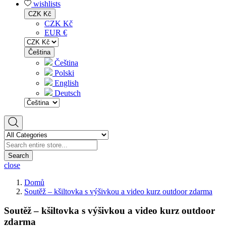
wishlists
CZK Kč
CZK Kč
EUR €
Čeština
Čeština
Polski
English
Deutsch
Search
close
Domů
Soutěž – kšiltovka s výšivkou a video kurz outdoor zdarma
Soutěž – kšiltovka s výšivkou a video kurz outdoor
zdarma