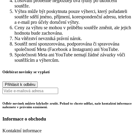
Losování proběhne nejpozději dva týdny po ukončení
soutěže.
Výhra může být poskytnuta pouze výherci, který pořadateli
soutěže sdělí jméno, příjmení, korespondenční adresu, telefon
a e-mail pro účely doručení výhry.
Ceny za výhru se mohou v průběhu soutěže změnit, ale jejich
hodnota bude zachována.
Na vítězství nevzniká právní nárok.
Soutěž není sponzorována, podporována či spravována
společností Meta (Facebook a Instagram) ani YouTube.
Společnosti Meta ani YouTube nemají žádné závazky vůči
soutěžícím a výhercům.
Odebírat novinky se vyplatí
Odběr novinek můžete kdykoliv zrušit. Pokud to chcete udělat, naše kontaktní informace
naleznete v právním oznámení.
Informace o obchodu
Kontaktní informace