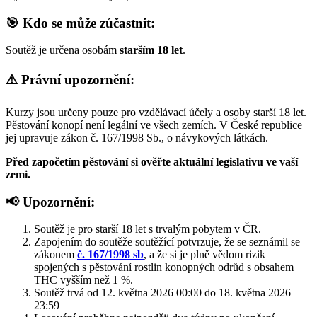
🎯 Kdo se může zúčastnit:
Soutěž je určena osobám
starším 18 let
.
⚠️ Právní upozornění:
Kurzy jsou určeny pouze pro vzdělávací účely a osoby starší 18 let.
Pěstování konopí není legální ve všech zemích. V České republice
jej upravuje zákon č. 167/1998 Sb., o návykových látkách.
Před započetím pěstování si ověřte aktuální legislativu ve vaší
zemi.
📢 Upozornění:
Soutěž je pro starší 18 let s trvalým pobytem v ČR.
Zapojením do soutěže soutěžící potvrzuje, že se seznámil se
zákonem
č. 167/1998 sb
, a že si je plně vědom rizik
spojených s pěstování rostlin konopných odrůd s obsahem
THC vyšším než 1 %.
Soutěž trvá od 12. května 2026 00:00 do 18. května 2026
23:59